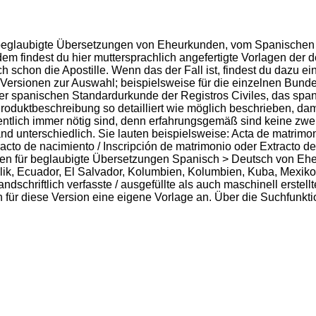
für beglaubigte Übersetzungen von Eheurkunden, vom Spanischen
m findest du hier muttersprachlich angefertigte Vorlagen der 
 schon die Apostille. Wenn das der Fall ist, findest du dazu 
Versionen zur Auswahl; beispielsweise für die einzelnen Bund
er spanischen Standardurkunde der Registros Civiles, das spa
oduktbeschreibung so detailliert wie möglich beschrieben, dam
gentlich immer nötig sind, denn erfahrungsgemäß sind keine zw
unterschiedlich. Sie lauten beispielsweise: Acta de matrimonio
tracto de nacimiento / Inscripción de matrimonio oder Extracto de
n für beglaubigte Übersetzungen Spanisch > Deutsch von Eheu
blik, Ecuador, El Salvador, Kolumbien, Kolumbien, Kuba, Mexi
dschriftlich verfasste / ausgefüllte als auch maschinell erstell
ch für diese Version eine eigene Vorlage an. Über die Suchfunkt