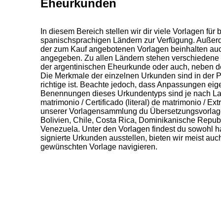
Eheurkunden
In diesem Bereich stellen wir dir viele Vorlagen 
spanischsprachigen Ländern zur Verfügung. Außerde
der zum Kauf angebotenen Vorlagen beinhalten auch
angegeben. Zu allen Ländern stehen verschiedene 
der argentinischen Eheurkunde oder auch, neben d
Die Merkmale der einzelnen Urkunden sind in der Pr
richtige ist. Beachte jedoch, dass Anpassungen ei
Benennungen dieses Urkundentyps sind je nach Land 
matrimonio / Certificado (literal) de matrimonio / Ex
unserer Vorlagensammlung du Übersetzungsvorlage
Bolivien, Chile, Costa Rica, Dominikanische Repu
Venezuela. Unter den Vorlagen findest du sowohl han
signierte Urkunden ausstellen, bieten wir meist au
gewünschten Vorlage navigieren.