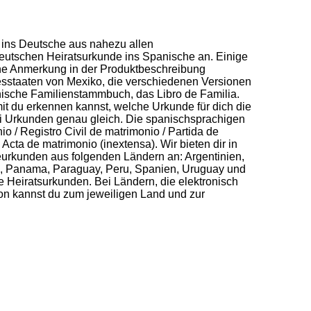
 ins Deutsche aus nahezu allen
deutschen Heiratsurkunde ins Spanische an. Einige
eine Anmerkung in der Produktbeschreibung
esstaaten von Mexiko, die verschiedenen Versionen
nische Familienstammbuch, das Libro de Familia.
it du erkennen kannst, welche Urkunde für dich die
ei Urkunden genau gleich. Die spanischsprachigen
 / Registro Civil de matrimonio / Partida de
 Acta de matrimonio (inextensa). Wir bieten dir in
rkunden aus folgenden Ländern an: Argentinien,
ko, Panama, Paraguay, Peru, Spanien, Uruguay und
te Heiratsurkunden. Bei Ländern, die elektronisch
ion kannst du zum jeweiligen Land und zur