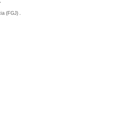
.
ia (FGJ) .