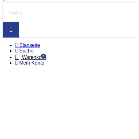
Startseite
Suche
0
Warenkorb
Mein Konto