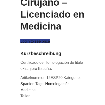
Cirujano –
Licenciado en
Medicina
Login to see price
Kurzbeschreibung
Certificado de Homologación de título
extranjero España.
Artikelnummer:
15ESP20
Kategorie:
Spanien
Tags:
Homologación
,
Medicina
Teilen: