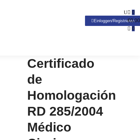
0
€
0.00
Einloggen/Registrieren
0
Certificado
de
Homologación
RD 285/2004
Médico