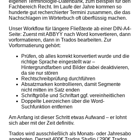
eigenen Terminologie-Datenbank, zum Beispiel für den
Fachbereich Recht. Im Laufe der Jahre kommen so
hunderte gut recherchierter Termini zusammen, die das
Nachschlagen im Wörterbuch oft überflüssig machen.
Unser Workflow für längere Fließtexte ab einer DIN-A4-
Seite: Zuerst mit ABBYY nach Word konvertieren, dann
vorformatieren, dann in Trados bearbeiten. Zur
Vorformatierung gehört:
Prüfen, ob alles korrekt konvertiert wurde und die
richtige Sprache eingestellt war –
Hintergrundfarben und Bilder dabei deaktivieren,
da sie nur stören
Rechtschreibprüfung durchführen
Absatzmarken kontrollieren, damit Segmente
nicht mitten im Satz enden
Schriftgröße und Schriftart ggf. vereinheitlichen
Doppelte Leerzeichen über die Word-
Suchfunktion entfernen
Am Anfang ist dieser Schritt etwas Aufwand – er lohnt
sich aber mit der Zeit definitiv.
Trados wird ausschließlich als Monats- oder Jahresabo
angeboten. Derzeit 400€ Trados Studio / 290€ Trados