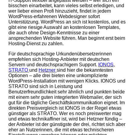
IT-Support flexibel angepasst werden – wer sich ein
bisschen einarbeitet, kann vieles selbst erledigen, und
wer lieber einen Profi hinzuzieht, findet in jedem
WordPress-erfahrenen Webdesigner sofort
Unterstützung. WordPress an sich ist kostenlos, und es
gibt eine riesige Auswahl an kostenlosen Templates,
die auch ohne Design-Kenntnisse zu einer
ansprechenden Website führen. Man beginnt erst beim
Hosting-Dienst zu zahlen.
Für deutschsprachige Urkundenübersetzerinnen
empfehlen sich Hosting-Anbieter mit deutschen
Servern und deutschsprachigem Support.
IONOS
,
STRATO
und
Hetzner
sind hier die bekanntesten
Optionen – alle drei bieten eine unkomplizierte
WordPress-Installation mit wenigen Klicks. IONOS und
STRATO sind sich in Leistung und
Benutzerfreundlichkeit sehr ähnlich und punkten beide
mit einem sehr guten integrierten Webmailer, der sich
gut für die tägliche Geschäftskommunikation eignet. Im
direkten Preisvergleich ist IONOS in der Regel etwas
günstiger als STRATO. Wer es noch preiswerter mag
und etwas technikaffiner ist, wird bei Hetzner fündig –
der Anbieter ist der günstigste der drei, richtet sich aber
eher an Nutzerinnen, die mit etwas technischeren