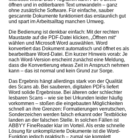
öffnen und in editierbaren Text umwandeln – ganz
ohne zusätzliche Software. Für einfache, sauber
gescannte Dokumente funktioniert das erstaunlich gut
und spart im Arbeitsalltag manchen Umweg.
Die Bedienung ist denkbar einfach: Mit der rechten
Maustaste auf die PDF-Datei klicken, „Öffnen mit“
wählen und Microsoft Word auswählen. Word
konvertiert das Dokument automatisch und öffnet es als
bearbeitbare Word-Datei. Ein kurzer Hinweis vorab: Je
nach Word-Version erscheint zunächst eine Meldung,
dass die Konvertierung etwas Zeit in Anspruch nehmen
kann – das ist normal und kein Grund zur Sorge.
Das Ergebnis hängt allerdings stark von der Qualität
des Scans ab. Bei sauberen, digitalen PDFs liefert
Word solide Ergebnisse. Bei älteren oder schlechter
lesbaren Scans – wie sie bei Urkunden leider häufig
vorkommen – stoßen die eingebauten Möglichkeiten
schnell an ihre Grenzen: Formatierungen verrutschen,
Sonderzeichen werden falsch erkannt oder Textblöcke
landen an der falschen Stelle. In solchen Fällen ist
ABBYY FineReader klar im Vorteil. Als erste schnelle
Lösung für unkomplizierte Dokumente ist die Word-
Funktion jedoch praktisch – zumal sie komplett