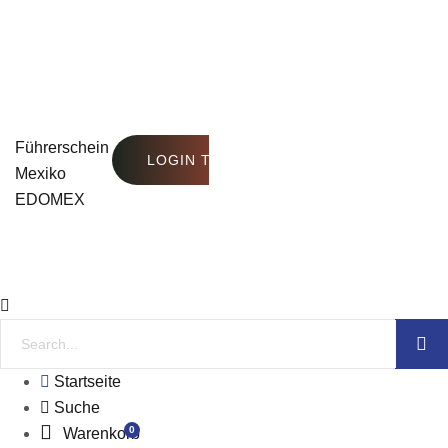
Führerschein
LOGIN TO SEE PRICE
Mexiko
EDOMEX
Startseite
Suche
0
Warenkorb