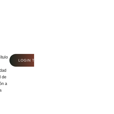
ítulo
LOGIN TO SEE PRICE
idad
l de
ón a
a