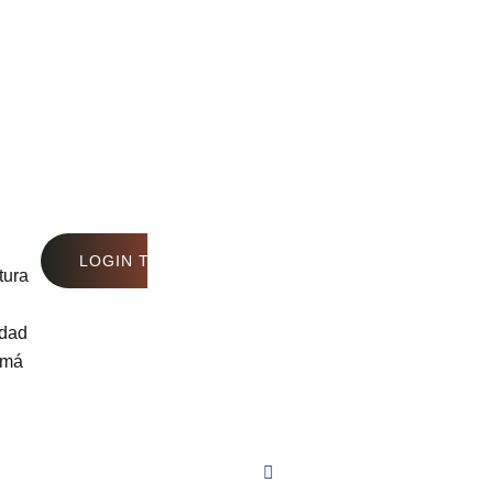
LOGIN TO SEE PRICE
tura
idad
amá