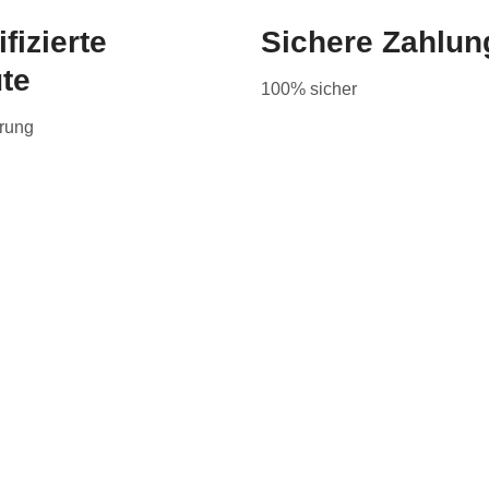
ifizierte
Sichere Zahlun
te
100% sicher
erung