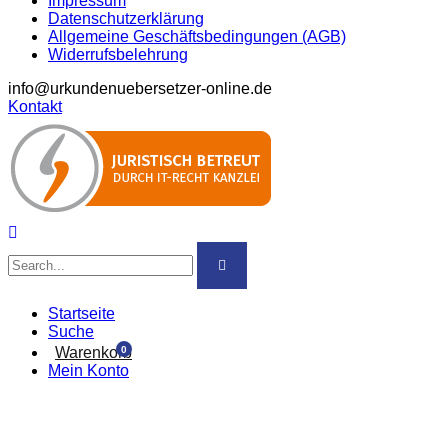
Impressum
Datenschutzerklärung
Allgemeine Geschäftsbedingungen (AGB)
Widerrufsbelehrung
info@urkundenuebersetzer-online.de
Kontakt
Startseite
Suche
0
Warenkorb
Mein Konto