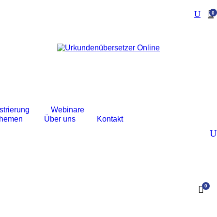
0
strierung
Webinare
themen
Über uns
Kontakt
0