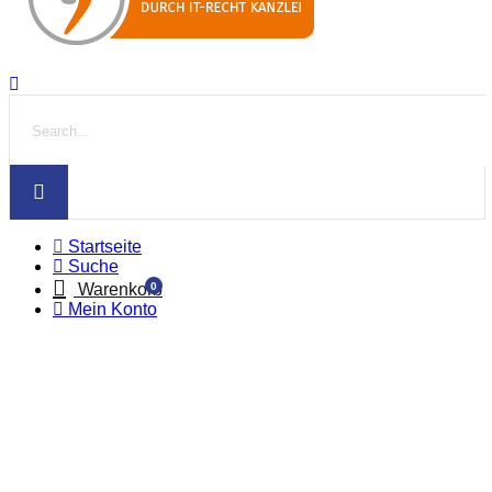
Startseite
Suche
0
Warenkorb
Mein Konto